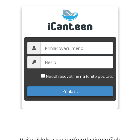
Neodhlašovat mě na tomto počítači.
Vaše jídelna nezveřejnila jídelníček